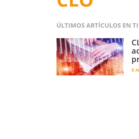
ÚLTIMOS ARTÍCULOS EN T
C
a
p
8 A