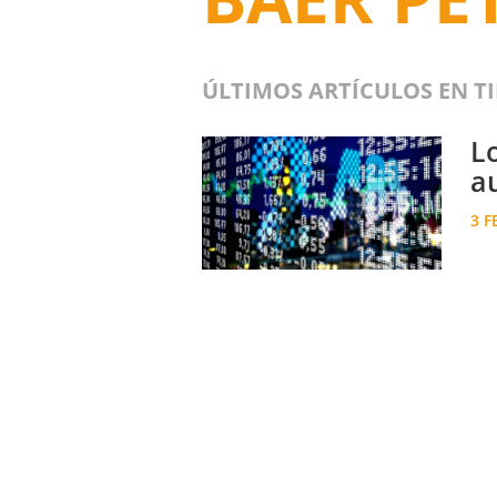
ÚLTIMOS ARTÍCULOS EN T
L
a
3 F