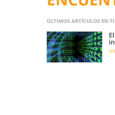
ÚLTIMOS ARTÍCULOS EN T
El
i
22 