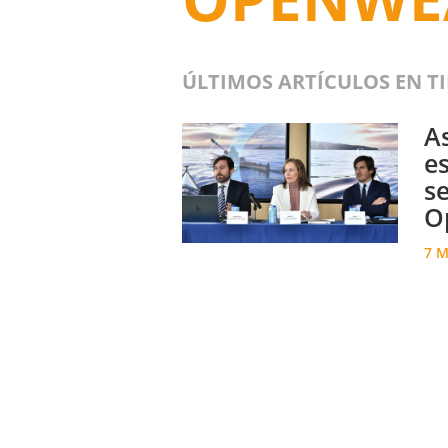
ÚLTIMOS ARTÍCULOS EN T
As
es
s
O
7 M