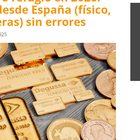
desde España (físico,
ras) sin errores
025