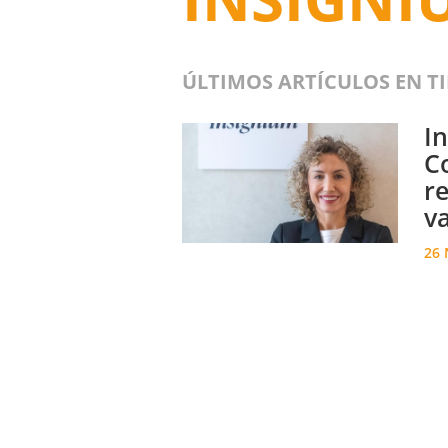
ÚLTIMOS ARTÍCULOS EN T
I
C
r
v
26 