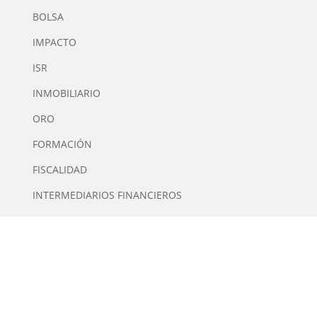
BOLSA
IMPACTO
ISR
INMOBILIARIO
ORO
FORMACIÓN
FISCALIDAD
INTERMEDIARIOS FINANCIEROS
QUIÉNES SOMOS
Tiempo de Inversión es una plataforma multimedia
independiente de contenidos especializados en
Inversión. Editor y Director: Manuel Tortajada.