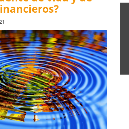
inancieros?
021