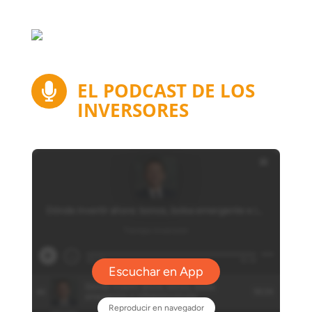
EL PODCAST DE LOS

INVERSORES