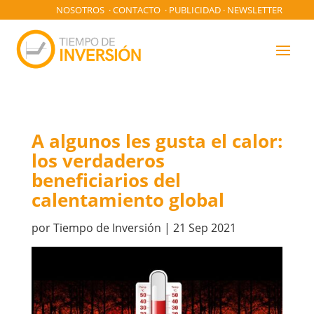
NOSOTROS
·
CONTACTO
·
PUBLICIDAD
·
NEWSLETTER
A algunos les gusta el calor:
los verdaderos
beneficiarios del
calentamiento global
por
Tiempo de Inversión
|
21 Sep 2021