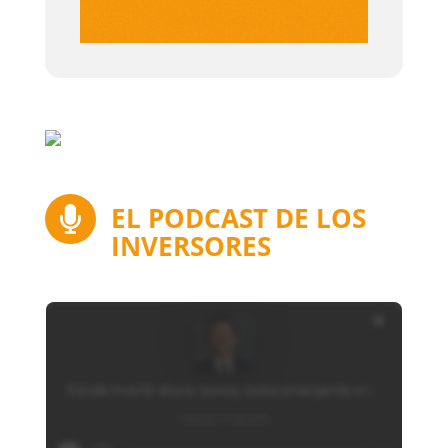
EL PODCAST DE LOS

INVERSORES