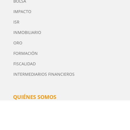
BOLSA
IMPACTO
ISR
INMOBILIARIO
ORO
FORMACIÓN
FISCALIDAD
INTERMEDIARIOS FINANCIEROS
QUIÉNES SOMOS
Tiempo de Inversión es una plataforma multimedia
independiente de contenidos especializados en
Inversión. Editor y Director: Manuel Tortajada.