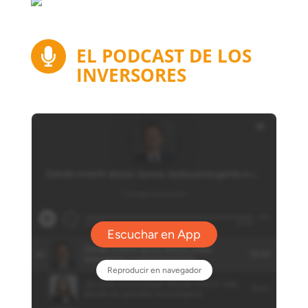
EL PODCAST DE LOS

INVERSORES