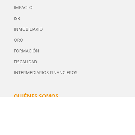
IMPACTO
ISR
INMOBILIARIO
ORO
FORMACIÓN
FISCALIDAD
INTERMEDIARIOS FINANCIEROS
QUIÉNES SOMOS
Tiempo de Inversión es una plataforma multimedia
independiente de contenidos especializados en
Inversión. Editor y Director: Manuel Tortajada.
· Contacto