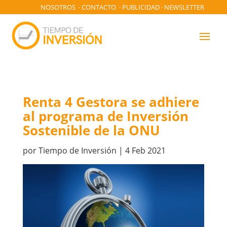
NOSOTROS
·
CONTACTO
·
PUBLICIDAD
·
NEWSLETTER
Renta 4 Gestora se adhiere
al programa de Inversión
Sostenible de la ONU
por
Tiempo de Inversión
|
4 Feb 2021