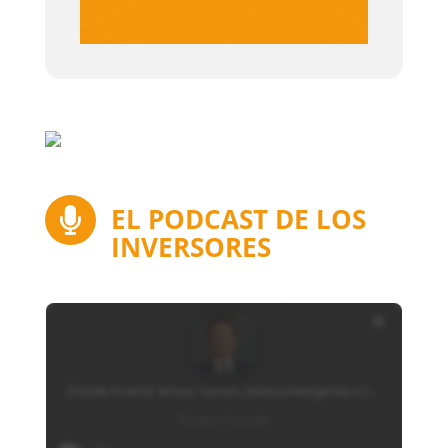
EL PODCAST DE LOS

INVERSORES