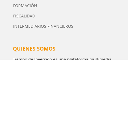
FORMACIÓN
FISCALIDAD
INTERMEDIARIOS FINANCIEROS
QUIÉNES SOMOS
Tiempo de Inversión es una plataforma multimedia
independiente de contenidos especializados en
Inversión. Editor y Director: Manuel Tortajada.
· Contacto
· Publicidad
Política de Privacidad
·
Aviso Legal
·
Política de
cookies
·
Configurar Cookies