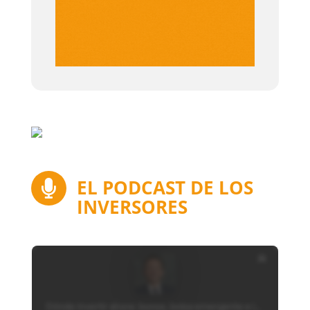
EL PODCAST DE LOS

INVERSORES