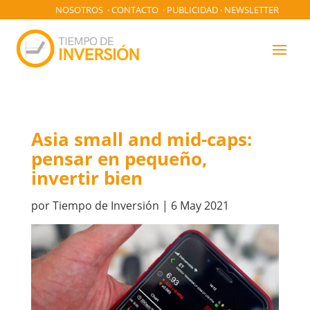
NOSOTROS
·
CONTACTO
·
PUBLICIDAD
·
NEWSLETTER
Asia small and mid-caps:
pensar en pequeño,
invertir bien
por
Tiempo de Inversión
|
6 May 2021