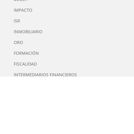
IMPACTO
ISR
INMOBILIARIO
ORO
FORMACIÓN
FISCALIDAD
INTERMEDIARIOS FINANCIEROS
QUIÉNES SOMOS
Tiempo de Inversión es una plataforma multimedia
independiente de contenidos especializados en
Inversión. Editor y Director: Manuel Tortajada.