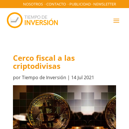
NOSOTROS
·
CONTACTO
·
PUBLICIDAD
·
NEWSLETTER
Cerco fiscal a las
criptodivisas
por
Tiempo de Inversión
|
14 Jul 2021