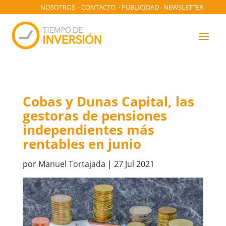
NOSOTROS
·
CONTACTO
·
PUBLICIDAD
·
NEWSLETTER
Cobas y Dunas Capital, las
gestoras de pensiones
independientes más
rentables en junio
por
Manuel Tortajada
|
27 Jul 2021