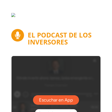
EL PODCAST DE LOS

INVERSORES