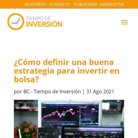
NOSOTROS
·
CONTACTO
·
PUBLICIDAD
·
NEWSLETTER
¿Cómo definir una buena
estrategia para invertir en
bolsa?
por
BC - Tiempo de Inversión
|
31 Ago 2021