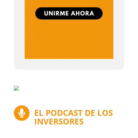
EL PODCAST DE LOS

INVERSORES