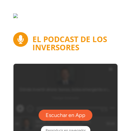
EL PODCAST DE LOS

INVERSORES