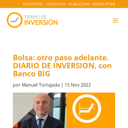
NOSOTROS
·
CONTACTO
·
PUBLICIDAD
·
NEWSLETTER
Bolsa: otro paso adelante.
DIARIO DE INVERSION, con
Banco BIG
por
Manuel Tortajada
|
15 Nov 2022