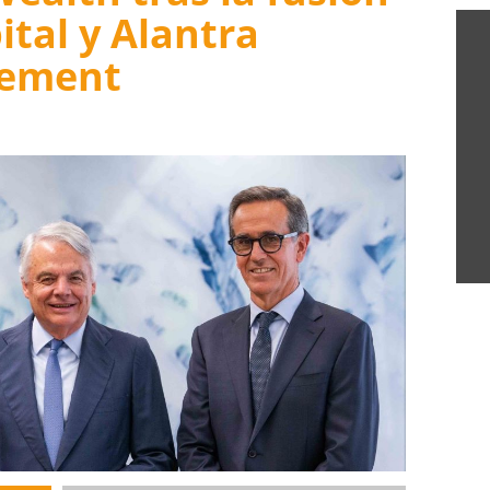
ital y Alantra
gement