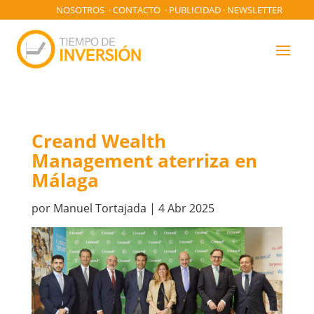
NOSOTROS
·
CONTACTO
·
PUBLICIDAD
·
NEWSLETTER
Creand Wealth
Management aterriza en
Málaga
por
Manuel Tortajada
|
4 Abr 2025