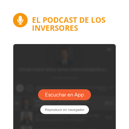
EL PODCAST DE LOS

INVERSORES