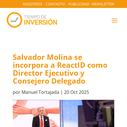
NOSOTROS
·
CONTACTO
·
PUBLICIDAD
·
NEWSLETTER
Salvador Molina se
incorpora a ReactID como
Director Ejecutivo y
Consejero Delegado
por
Manuel Tortajada
|
20 Oct 2025