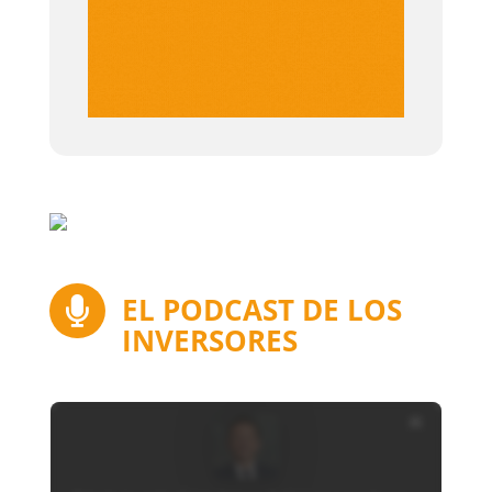
EL PODCAST DE LOS

INVERSORES