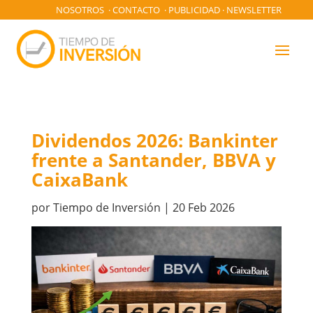
NOSOTROS
·
CONTACTO
·
PUBLICIDAD
·
NEWSLETTER
Dividendos 2026: Bankinter
frente a Santander, BBVA y
CaixaBank
por
Tiempo de Inversión
|
20 Feb 2026