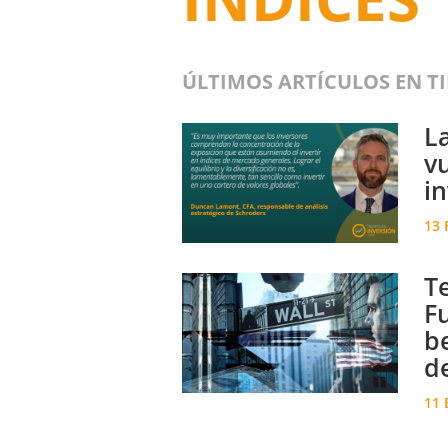
ÚLTIMOS ARTÍCULOS EN T
L
vu
i
13 
T
F
b
d
11 