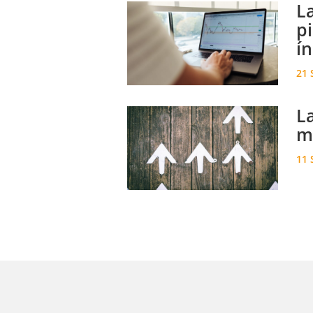
L
p
ín
21 
L
m
11 