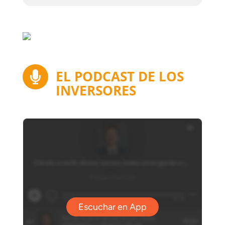
EL PODCAST DE LOS

INVERSORES