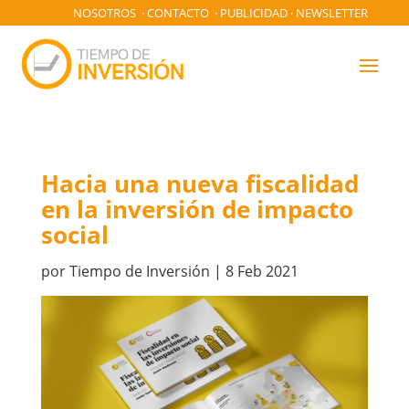
NOSOTROS
·
CONTACTO
·
PUBLICIDAD
·
NEWSLETTER
Hacia una nueva fiscalidad
en la inversión de impacto
social
por
Tiempo de Inversión
|
8 Feb 2021