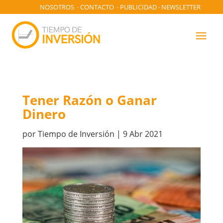
NOSOTROS
·
CONTACTO
·
PUBLICIDAD
·
NEWSLETTER
Tener Razón o Ganar
Dinero
por
Tiempo de Inversión
|
9 Abr 2021