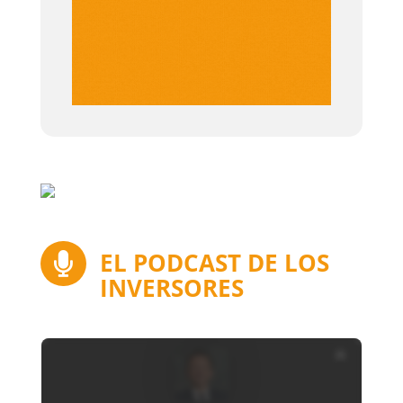
EL PODCAST DE LOS

INVERSORES