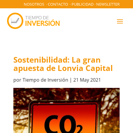
NOSOTROS
·
CONTACTO
·
PUBLICIDAD
·
NEWSLETTER
Sostenibilidad: La gran
apuesta de Lonvia Capital
por
Tiempo de Inversión
|
21 May 2021