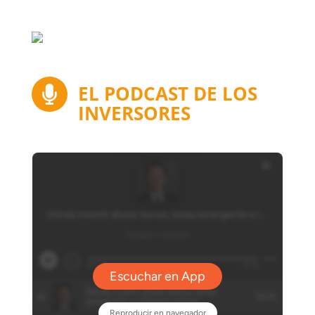
EL PODCAST DE LOS

INVERSORES