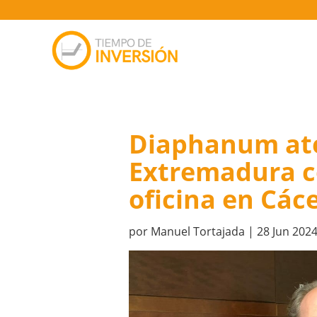
Diaphanum ate
Extremadura c
oficina en Các
por
Manuel Tortajada
|
28 Jun 202