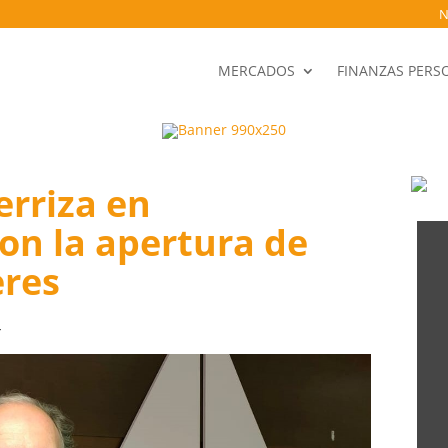
N
MERCADOS
FINANZAS PERS
rriza en
on la apertura de
eres
4