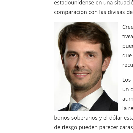
estadounidense en una situaci
comparación con las divisas de
Cree
trav
pued
que 
rec
Los 
un c
aume
la r
bonos soberanos y el dólar est
de riesgo pueden parecer caras