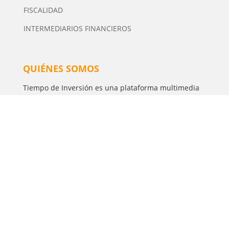
FISCALIDAD
INTERMEDIARIOS FINANCIEROS
QUIÉNES SOMOS
Tiempo de Inversión es una plataforma multimedia
independiente de contenidos especializados en
Inversión. Editor y Director: Manuel Tortajada.
· Contacto
· Publicidad
Política de Privacidad
·
Aviso Legal
·
Política de
cookies
·
Configurar Cookies