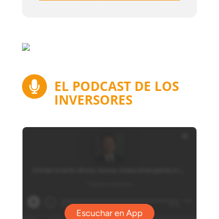
EL PODCAST DE LOS

INVERSORES