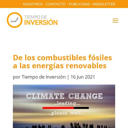
NOSOTROS
·
CONTACTO
·
PUBLICIDAD
·
NEWSLETTER
De los combustibles fósiles
a las energías renovables
por
Tiempo de Inversión
|
16 Jun 2021