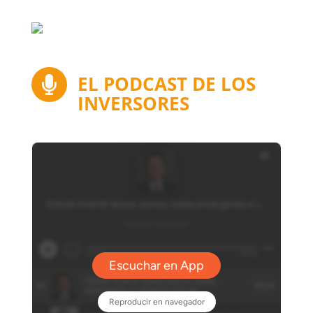
EL PODCAST DE LOS

INVERSORES