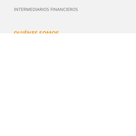
INTERMEDIARIOS FINANCIEROS
QUIÉNES SOMOS
Tiempo de Inversión es una plataforma multimedia
independiente de contenidos especializados en
Inversión. Editor y Director: Manuel Tortajada.
· Contacto
· Publicidad
Política de Privacidad
·
Aviso Legal
·
Política de
cookies
·
Configurar Cookies
Diseñada por
iDen Global