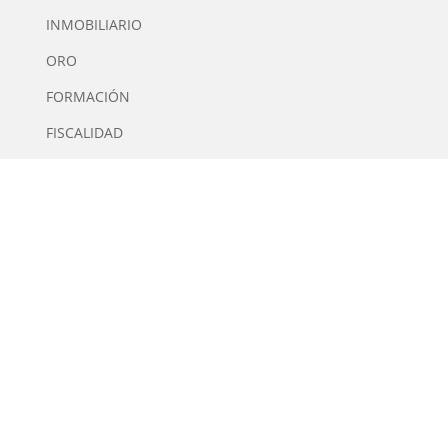
INMOBILIARIO
ORO
FORMACIÓN
FISCALIDAD
INTERMEDIARIOS FINANCIEROS
QUIÉNES SOMOS
Tiempo de Inversión es una plataforma multimedia
independiente de contenidos especializados en
Inversión. Editor y Director: Manuel Tortajada.
· Contacto
· Publicidad