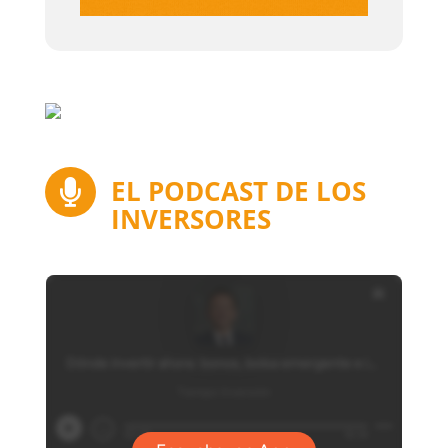
EL PODCAST DE LOS

INVERSORES