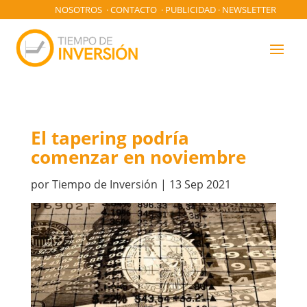
NOSOTROS
·
CONTACTO
·
PUBLICIDAD
·
NEWSLETTER
El tapering podría
comenzar en noviembre
por
Tiempo de Inversión
|
13 Sep 2021