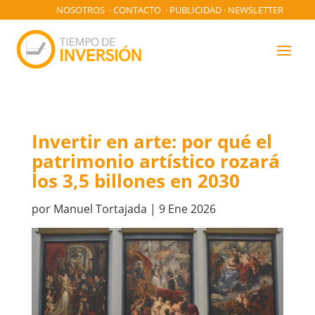
NOSOTROS
·
CONTACTO
·
PUBLICIDAD
·
NEWSLETTER
Invertir en arte: por qué el
patrimonio artístico rozará
los 3,5 billones en 2030
por
Manuel Tortajada
|
9 Ene 2026