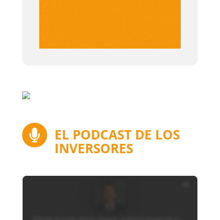
EL PODCAST DE LOS

INVERSORES