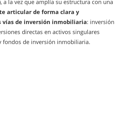
), a la vez que amplía su estructura con una
e articular de forma clara y
vías de inversión inmobiliaria
: inversión
ersiones directas en activos singulares
y fondos de inversión inmobiliaria.
 cambio de modelo, sino una
evolución
valor que Urbanitae
lleva años
e promotores, un equipo especializado en
acidad operativa que la sitúa como el
player
aliza y ejecuta en el mercado. Solo en 2025
00 millones de euros en proyectos de