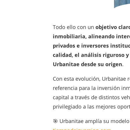
Con esta evolución, Urbanitae 
referencia para la inversión in
capital a través de distintos v
privilegiado a las mejores opo
🎯 Urbanitae amplía su modelo 
tiempodeinversion.com
¡Apóyanos para seguir creciend
Manuel Tortajada