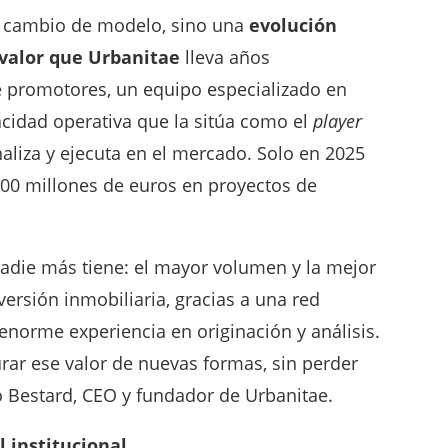
nadie más tiene: el mayor volumen y la mejor
ersión inmobiliaria, gracias a una red
enorme experiencia en originación y análisis.
rar ese valor de nuevas formas, sin perder
o Bestard, CEO y fundador de Urbanitae.
l institucional
inversión al ecosistema de Urbanitae abre
a capital institucional y financiero,
do que ya canaliza la plataforma. Esto
inanciación más amplias y sofisticadas a los
s de mayor envergadura y acompañar
structura, requieren vehículos distintos.