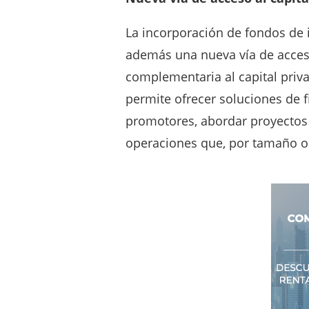
Todo ello con un
objetivo clar
inmobiliaria, alineando inte
privados e inversores institu
calidad, el análisis riguroso 
Urbanitae desde su origen
.