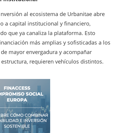
o: profundizar aún más en la coinversión
reses entre promotores, inversores
cionales, y manteniendo el foco en la
y la transparencia que han definido a