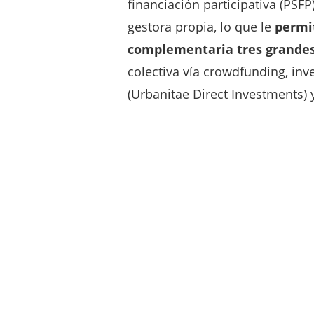
financiación participativa (PSFP
gestora propia, lo que le
permit
complementaria tres grandes 
colectiva vía crowdfunding, inv
(Urbanitae Direct Investments) 
Este movimiento no supone un
natural de una propuesta de 
construyendo: una red única d
análisis inmobiliario y una cap
que más operaciones recibe, an
la compañía analizó más de 2.0
inversión inmobiliaria.