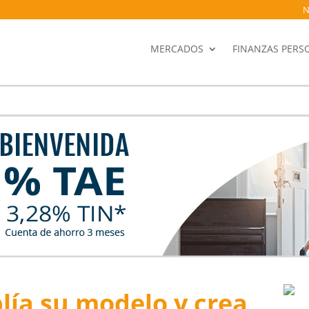
N
MERCADOS
FINANZAS PERS
ía su modelo y crea