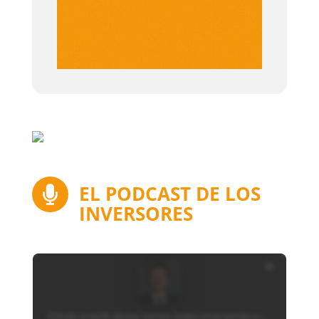
EL PODCAST DE LOS

INVERSORES