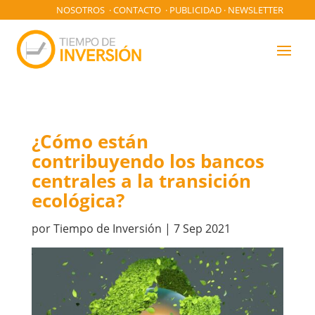
NOSOTROS
·
CONTACTO
·
PUBLICIDAD
·
NEWSLETTER
¿Cómo están
contribuyendo los bancos
centrales a la transición
ecológica?
por
Tiempo de Inversión
|
7 Sep 2021